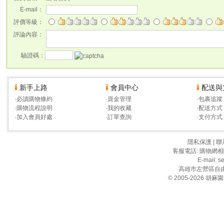
E-mail：
評價等級：
評論內容：
驗證碼：
新手上路
會員中心
配送與
·
必讀購物條約
·
資金管理
·
包裹追蹤
·
購物流程說明
·
我的收藏
·
配送方式
·
加入會員好處
·
訂單查詢
·
支付方式
隱私保護
|
聯
客服電話: 購物網
E-mail: 
高雄市左營區自由二
© 2005-2026 