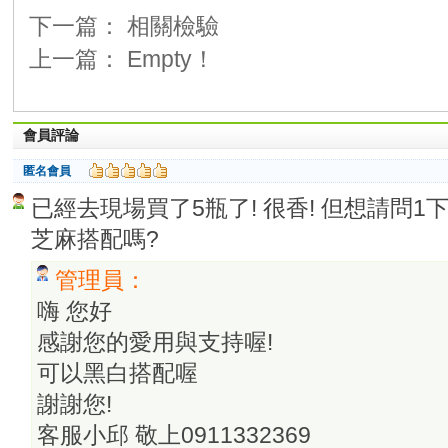
下一篇：
相關檢驗
上一篇： Empty！
會員評論
匿名會員
已經去現場買了5瓶了! 很香! 但想請問1
芝麻搭配嗎?
管理員：
嗨 您好
感謝您的愛用與支持喔!
可以黑白搭配喔
謝謝您!
客服小邱 敬上0911332369