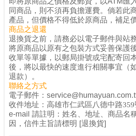
即將原商品之價格及郵資，以ATM匯
同商品，則不須再負擔運費。倘若此
產品，但價格不得低於原商品，補足
商品之退還
退換貨之前，請務必以電子郵件與站
將原商品以原有之包裝方式妥善保護
收單等單據，以郵局掛號或宅配寄回
後，將以最快的速度進行相關事宜（
退款）。
聯絡之方式
電子郵件：
service@humayuan.com.
收件地址：
高雄市仁武區八德中路
359
e-mail 請註明：姓名、地址、商品
因，信件主旨請標明 [退換貨]