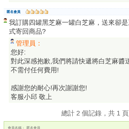
匿名會員
我訂購四罐黑芝麻一罐白芝麻，送來卻是
式寄回商品?
管理員：
您好:
對此深感抱歉,我們將請快遞將白芝麻醬送
不需付任何費用!
感謝您的耐心!再次謝謝您!
客服小邱 敬上
總計 2 個記錄，共 1 
會員名稱：
匿名會員