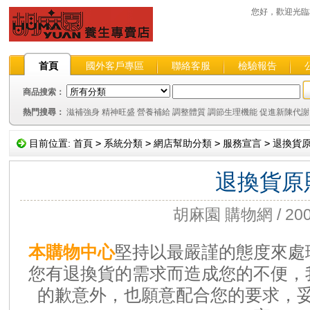
您好，歡迎光
首頁
國外客戶專區
聯絡客服
檢驗報告
商品搜索：
熱門搜尋：
滋補強身
精神旺盛
營養補給
調整體質
調節生理機能
促進新陳代謝
目前位置:
首頁
>
系統分類
>
網店幫助分類
>
服務宣言
>
退換貨
退換貨原
胡麻園 購物網 / 2009
本購物中心
堅持以最嚴謹的態度來處
您有退換貨的需求而造成您的不便，
的歉意外，也願意配合您的要求，