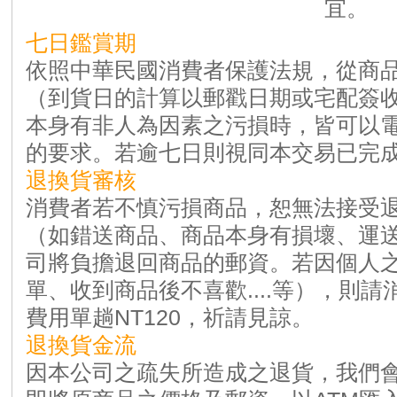
宜。
七日鑑賞期
依照中華民國消費者保護法規，從商
（到貨日的計算以郵戳日期或宅配簽
本身有非人為因素之污損時，皆可以
的要求。若逾七日則視同本交易已完
退換貨審核
消費者若不慎污損商品，恕無法接受
（如錯送商品、商品本身有損壞、運送過
司將負擔退回商品的郵資。若因個人
單、收到商品後不喜歡....等），則
費用單趟NT120，祈請見諒。
退換貨金流
因本公司之疏失所造成之退貨，我們